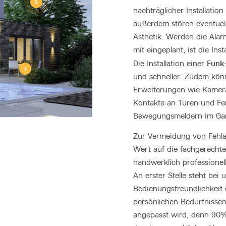
5
nachträglicher Installatio
außerdem stören eventuell
Ästhetik. Werden die Ala
mit eingeplant, ist die Ins
Funk
Die Installation einer
4
und schneller. Zudem kön
Erweiterungen wie Kamera
Kontakte an Türen und Fe
Bewegungsmeldern im Gar
Zur Vermeidung von Fehla
Wert auf die fachgerecht
handwerklich professionel
An erster Stelle steht bei 
Bedienungsfreundlichkeit 
persönlichen Bedürfnisse
angepasst wird, denn 90%