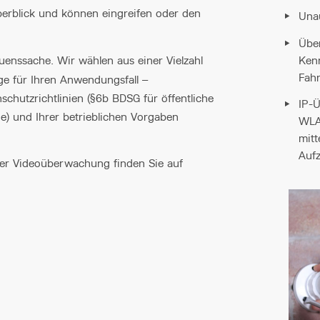
erblick und können eingreifen oder den
Unau
Übe
Kenn
enssache. Wir wählen aus einer Vielzahl
Fah
ge für Ihren Anwendungsfall –
schutzrichtlinien (§6b BDSG für öffentliche
IP-
e) und Ihrer betrieblichen Vorgaben
WLAN
mitt
Auf
der Videoüberwachung finden Sie auf