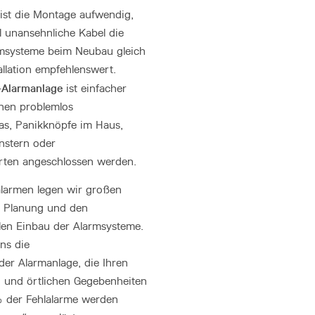
n ist die Montage aufwendig,
 unansehnliche Kabel die
rmsysteme beim Neubau gleich
tallation empfehlenswert.
-Alarmanlage
ist einfacher
nen problemlos
s, Panikknöpfe im Haus,
nstern oder
ten angeschlossen werden.
larmen legen wir großen
e Planung und den
len Einbau der Alarmsysteme.
uns die
der Alarmanlage, die Ihren
n und örtlichen Gegebenheiten
 der Fehlalarme werden