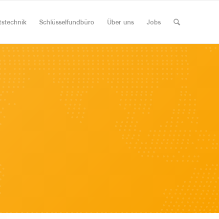
tstechnik
Schlüsselfundbüro
Über uns
Jobs