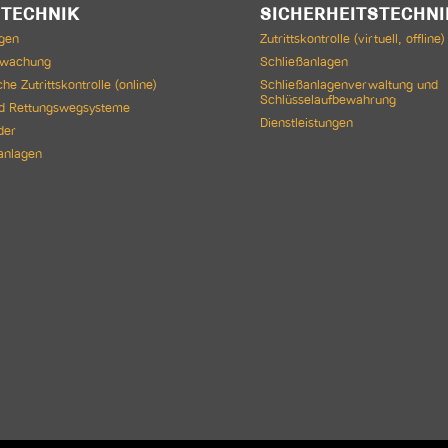
TECHNIK
SICHERHEITSTECHNI
gen
Zutrittskontrolle (virtuell, offline)
rwachung
Schließanlagen
he Zutrittskontrolle (online)
Schließanlagenverwaltung und
Schlüsselaufbewahrung
nd Rettungswegsysteme
Dienstleistungen
der
anlagen